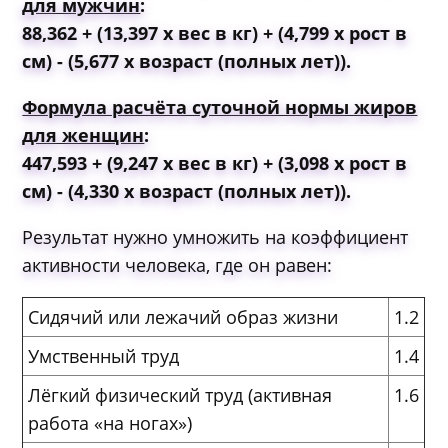
для мужчин
:
88,362 + (13,397 х вес в кг) + (4,799 х рост в
см) - (5,677 х возраст (полных лет))
.
Формула расчёта суточной нормы жиров
для женщин
:
447,593 + (9,247 х вес в кг) + (3,098 х рост в
см) - (4,330 х возраст (полных лет))
.
Результат нужно умножить на коэффициент
активности человека, где он равен:
Сидячий или лежачий образ жизни
1.2
Умственный труд
1.4
Лёгкий физический труд (активная
1.6
работа «на ногах»)