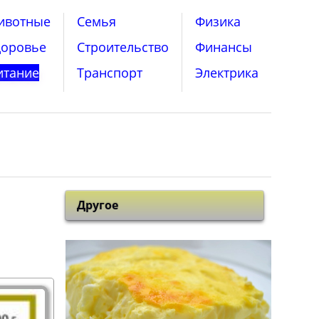
ивотные
Семья
Физика
доровье
Строительство
Финансы
итание
Транспорт
Электрика
Другое