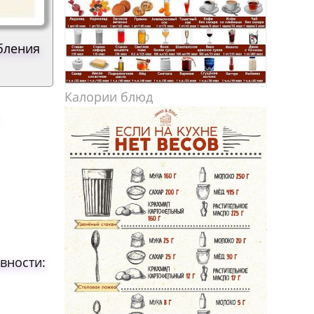
ебления
Калории блюд
.
вности: