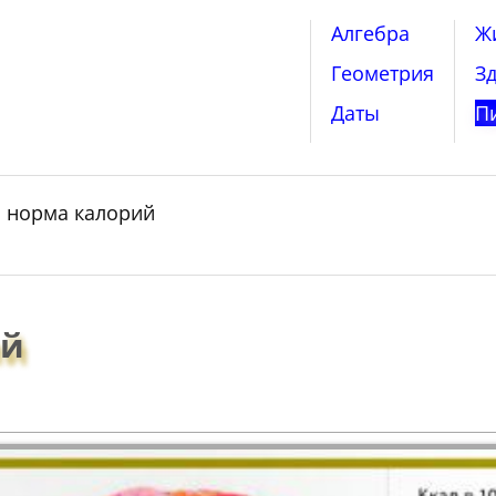
Алгебра
Ж
Геометрия
З
Даты
П
я норма калорий
ий