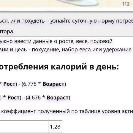
ься, или похудеть – узнайте суточную норму потр
ятора.
ужно ввести данные о росте, весе, половой
зни и цель - похудение, набор веса или удержание
отребления калорий в день:
 *
Рост
) - (6.775 *
Возраст
)
50 *
Рост
) - (4.676 *
Возраст
)
 коэффициент полученный по таблице уровня акти
1.28