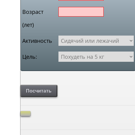
Возраст
(лет)
Активность
Цель:
Посчитать