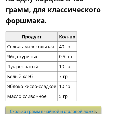
грамм, для классического
форшмака.
Продукт
Кол-во
Сельдь малосольная
40 гр
Яйца куриные
0,5 шт
Лук репчатый
10 гр
Белый хлеб
7 гр
Яблоко кисло-сладкое
10 гр
Масло сливочное
5 гр
Сколько грамм в чайной и столовой ложке
.