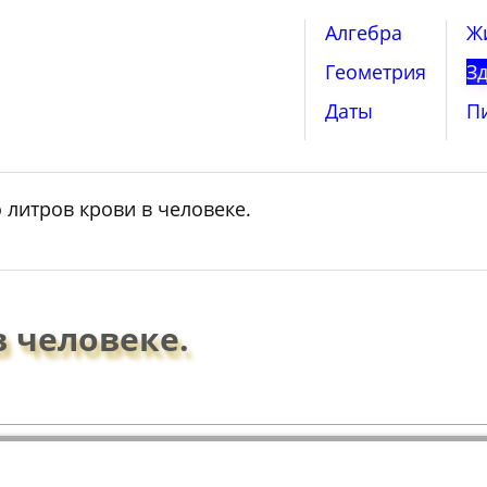
Алгебра
Ж
Геометрия
З
Даты
П
 литров крови в человеке.
в человеке.