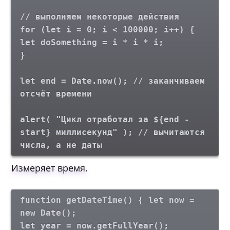
// выполняем некоторые действия
for (let i = 0; i < 100000; i++) {
let doSomething = i * i * i;
}
let end = Date.now(); // заканчиваем
отсчёт времени
alert( "Цикл отработал за ${end -
start} миллисекунд" ); // вычитаются
числа, а не даты
Измеряет время.
function getDateTime() { let now =
new Date();
let year = now.getFullYear();