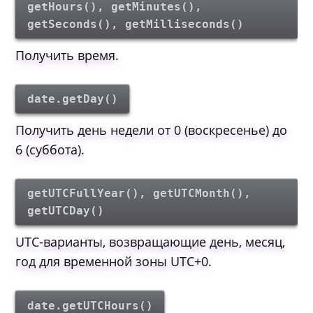
getHours(), getMinutes(),
getSeconds(), getMilliseconds()
Получить время.
date.getDay()
Получить день недели от 0 (воскресенье) до
6 (суббота).
getUTCFullYear(), getUTCMonth(),
getUTCDay()
UTC-варианты, возвращающие день, месяц,
год для временной зоны UTC+0.
date.getUTCHours()