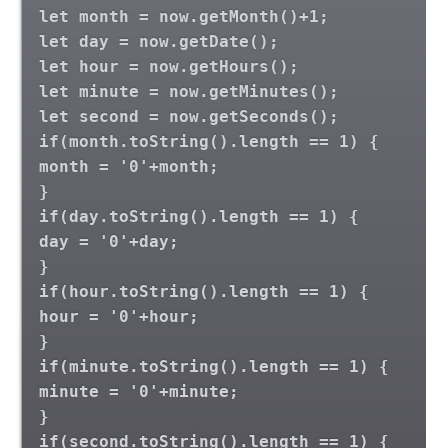
let month = now.getMonth()+1;
let day = now.getDate();
let hour = now.getHours();
let minute = now.getMinutes();
let second = now.getSeconds();
if(month.toString().length == 1) {
month = '0'+month;
}
if(day.toString().length == 1) {
day = '0'+day;
}
if(hour.toString().length == 1) {
hour = '0'+hour;
}
if(minute.toString().length == 1) {
minute = '0'+minute;
}
if(second.toString().length == 1) {