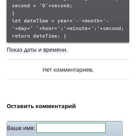
second = '0'+second;
}
let dateTime = year+'-'+month+'-
'+day+' '+hour+':'+minute+':'+second;
return dateTime; }
Показ даты и времени.
Нет комментариев.
Оставить комментарий
Ваше имя: