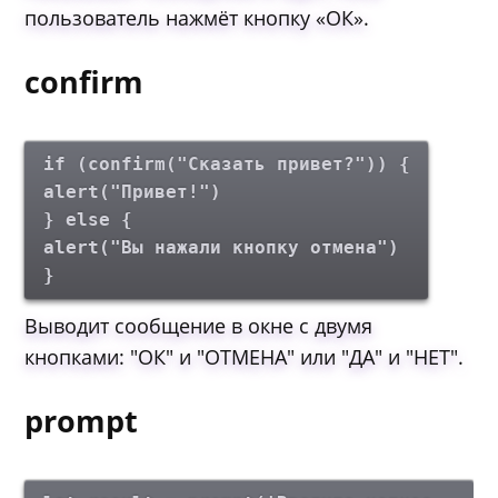
пользователь нажмёт кнопку «ОК».
confirm
if (confirm("Сказать привет?")) {
alert("Привет!")
} else {
alert("Вы нажали кнопку отмена")
}
Выводит сообщение в окне с двумя
кнопками: "ОК" и "ОТМЕНА" или "ДА" и "НЕТ".
prompt