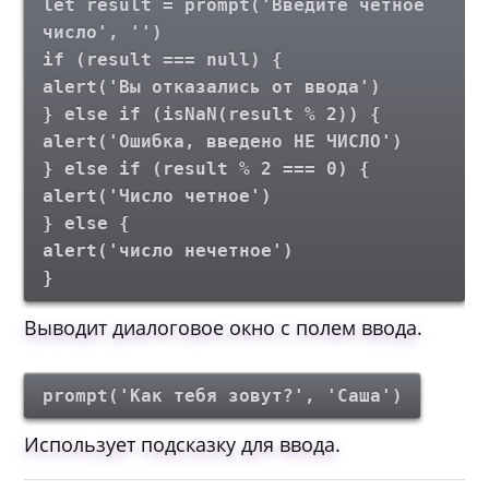
let result = prompt('Введите четное
число', '')
if (result === null) {
alert('Вы отказались от ввода')
} else if (isNaN(result % 2)) {
alert('Ошибка, введено НЕ ЧИСЛО')
} else if (result % 2 === 0) {
alert('Число четное')
} else {
alert('число нечетное')
}
Выводит диалоговое окно c полем ввода.
prompt('Как тебя зовут?', 'Саша')
Использует подсказку для ввода.