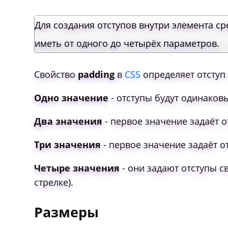
Для создания отступов внутри элемента с
иметь от одного до четырёх параметров.
Свойство
padding
в
CSS
определяет отступ
Одно значение
- отступы будут одинаковы
Два значения
- первое значение задаёт о
Три значения
- первое значение задаёт от
Четыре значения
- они задают отступы св
стрелке).
Размеры