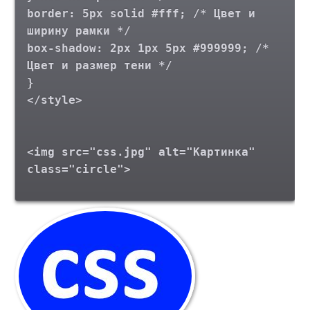
border: 5px solid #fff; /* Цвет и
ширину рамки */
box-shadow: 2px 1px 5px #999999; /*
Цвет и размер тени */
}
</style>
<img src="css.jpg" alt="Картинка"
class="circle">