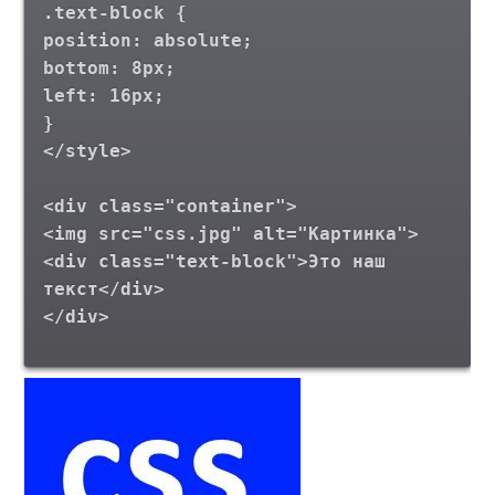
.text-block {
position: absolute;
bottom: 8px;
left: 16px;
}
</style>
<div class="container">
<img src="css.jpg" alt="Картинка">
<div class="text-block">Это наш
текст</div>
</div>