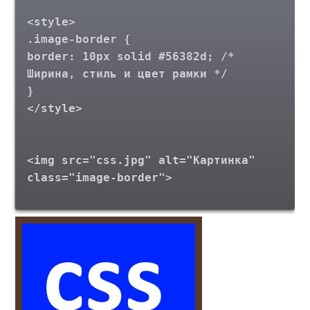
<style>
.image-border {
border: 10px solid #56382d; /*
Ширина, стиль и цвет рамки */
}
</style>
<img src="css.jpg" alt="Картинка"
class="image-border">