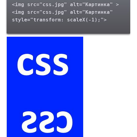
<img src="css.jpg" alt="Картинка" >
<img src="css.jpg" alt="Картинка"
style="transform: scaleX(-1);">