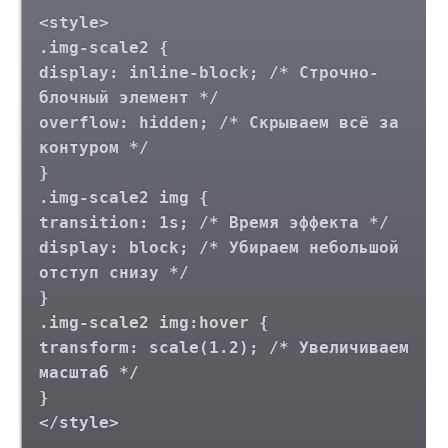
<style>
.img-scale2 {
display: inline-block; /* Строчно-
блочный элемент */
overflow: hidden; /* Скрываем всё за
контуром */
}
.img-scale2 img {
transition: 1s; /* Время эффекта */
display: block; /* Убираем небольшой
отступ снизу */
}
.img-scale2 img:hover {
transform: scale(1.2); /* Увеличиваем
масштаб */
}
</style>