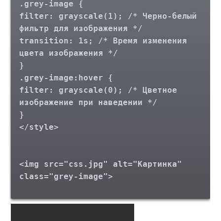
.grey-image {
filter: grayscale(1); /* Черно-белый
фильтр для изображения */
transition: 1s; /* Время изменения
цвета изображения */
}
.grey-image:hover {
filter: grayscale(0); /* Цветное
изображение при наведении */
}
</style>
<img src="css.jpg" alt="Картинка"
class="grey-image">