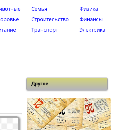
ивотные
Семья
Физика
доровье
Строительство
Финансы
итание
Транспорт
Электрика
Другое