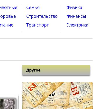
ивотные
Семья
Физика
доровье
Строительство
Финансы
итание
Транспорт
Электрика
Другое