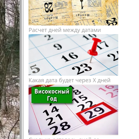
Расчет дней между датами
Какая дата будет через X дней