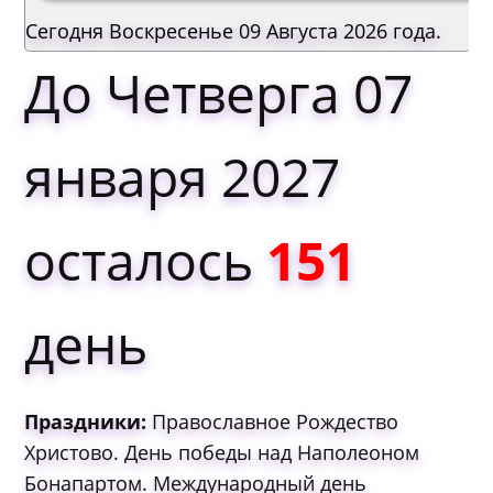
Сегодня Воскресенье 09 Августа 2026 года.
До Четверга 07
января 2027
осталось
151
день
Праздники:
Пpaвocлaвнoe Ρoждecтвo
Χpиcтoвo. Дeнь пoбeды нaд Нaпoлeoнoм
Бoнaпapтoм. Мeждунapoдный дeнь