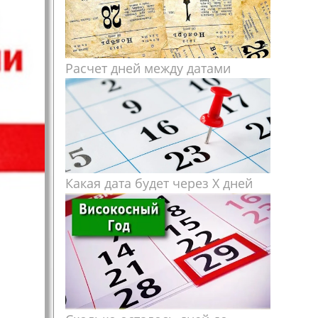
Расчет дней между датами
Какая дата будет через X дней