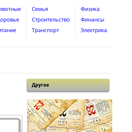
ивотные
Семья
Физика
доровье
Строительство
Финансы
итание
Транспорт
Электрика
Другое