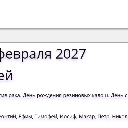
февраля 2027
ей
в рака. День рождения резиновых калош. День 
еонтий, Ефим, Тимофей, Иосиф, Макар, Петр, Никол