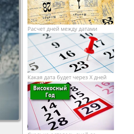
Расчет дней между датами
Какая дата будет через X дней