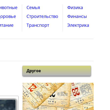
ивотные
Семья
Физика
доровье
Строительство
Финансы
итание
Транспорт
Электрика
Другое