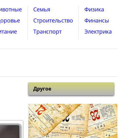
ивотные
Семья
Физика
доровье
Строительство
Финансы
итание
Транспорт
Электрика
Другое