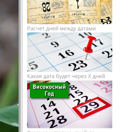
Расчет дней между датами
Какая дата будет через X дней