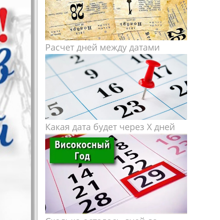
Расчет дней между датами
Какая дата будет через X дней