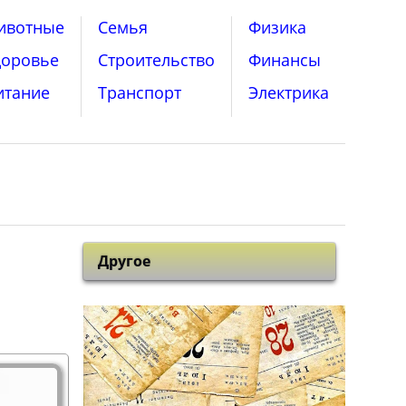
ивотные
Семья
Физика
доровье
Строительство
Финансы
итание
Транспорт
Электрика
Другое