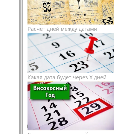
Расчет дней между датами
Какая дата будет через X дней