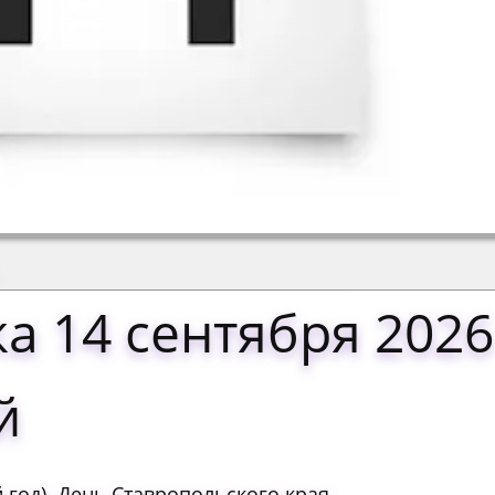
а 14 сентября 2026
й
гoд). Дeнь Cтaвpoпoльcкoгo кpaя.