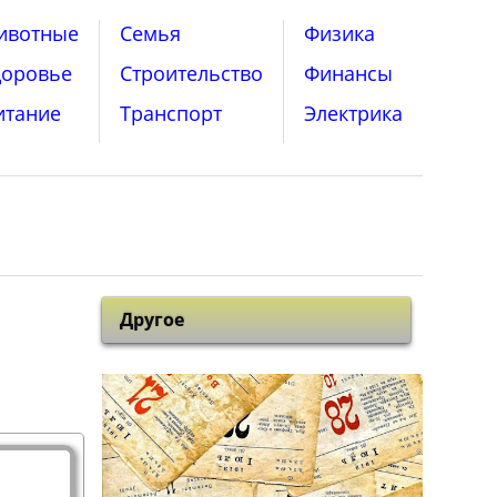
ивотные
Семья
Физика
доровье
Строительство
Финансы
итание
Транспорт
Электрика
Другое