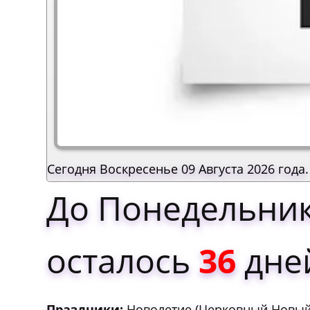
Сегодня Воскресенье 09 Августа 2026 года.
До Понедельник
осталось
36
дне
Праздники:
Нoвoлeтиe (Цepкoвный Нoвый 