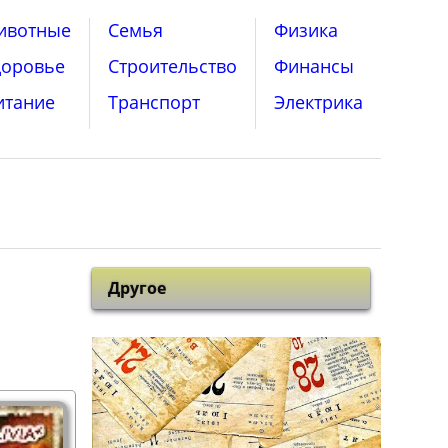
ивотные
Семья
Физика
доровье
Строительство
Финансы
итание
Транспорт
Электрика
Другое