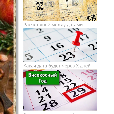
Расчет дней между датами
Какая дата будет через X дней