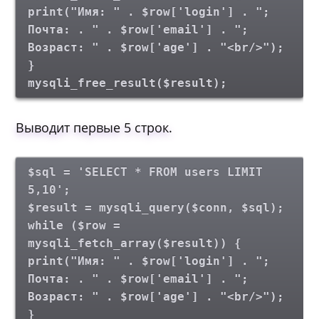
print("Имя: " . $row['login'] . ";
Почта: . " . $row['email'] . ";
Возраст: " . $row['age'] . "<br/>");
}
mysqli_free_result($result);
Выводит первые 5 строк.
$sql = 'SELECT * FROM users LIMIT
5,10';
$result = mysqli_query($conn, $sql);
while ($row =
mysqli_fetch_array($result)) {
print("Имя: " . $row['login'] . ";
Почта: . " . $row['email'] . ";
Возраст: " . $row['age'] . "<br/>");
}