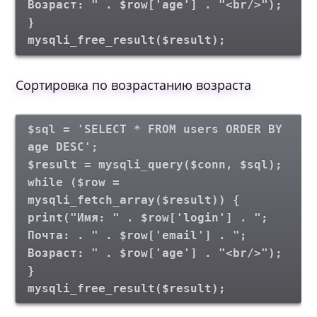
Возраст: " . $row['age'] . "<br/>");
}
mysqli_free_result($result);
Сортировка по возрастанию возраста
$sql = 'SELECT * FROM users ORDER BY
age DESC';
$result = mysqli_query($conn, $sql);
while ($row =
mysqli_fetch_array($result)) {
print("Имя: " . $row['login'] . ";
Почта: . " . $row['email'] . ";
Возраст: " . $row['age'] . "<br/>");
}
mysqli_free_result($result);