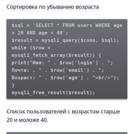
Сортировка по убыванию возраста
$sql = 'SELECT * FROM users WHERE age
> 20 AND age < 40';
$result = mysqli_query($conn, $sql);
while ($row =
mysqli_fetch_array($result)) {
print("Имя: " . $row['login'] . ";
Почта: . " . $row['email'] . ";
Возраст: " . $row['age'] . "<br/>");
}
mysqli_free_result($result);
Список пользователей с возрастом старше
20 и моложе 40.