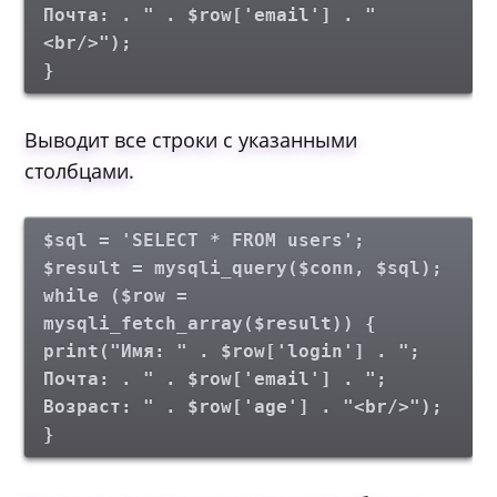
Почта: . " . $row['email'] . "
<br/>");
}
Выводит все строки с указанными
столбцами.
$sql = 'SELECT * FROM users';
$result = mysqli_query($conn, $sql);
while ($row =
mysqli_fetch_array($result)) {
print("Имя: " . $row['login'] . ";
Почта: . " . $row['email'] . ";
Возраст: " . $row['age'] . "<br/>");
}