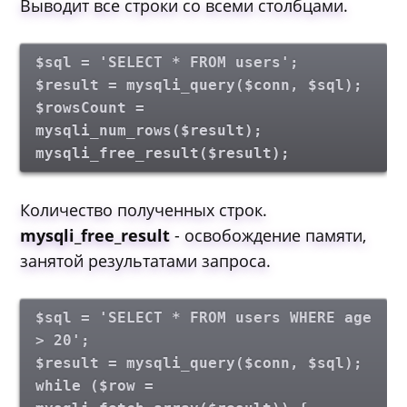
Выводит все строки со всеми столбцами.
$sql = 'SELECT * FROM users';
$result = mysqli_query($conn, $sql);
$rowsCount =
mysqli_num_rows($result);
mysqli_free_result($result);
Количество полученных строк.
mysqli_free_result
- освобождение памяти,
занятой результатами запроса.
$sql = 'SELECT * FROM users WHERE age
> 20';
$result = mysqli_query($conn, $sql);
while ($row =