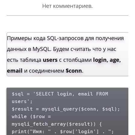
Нет комментариев.
Примеры кода SQL-запросов для получения
данных в MySQL. Будем считать что у нас
есть таблица
users
с столбцами
login, age,
email
и соединением
$conn
.
$sql = 'SELECT login, email FROM
users';
$result = mysqli_query($conn, $sql);
while ($row =
mysqli_fetch_array($result)) {
print("Имя: " . $row['login'] . ";