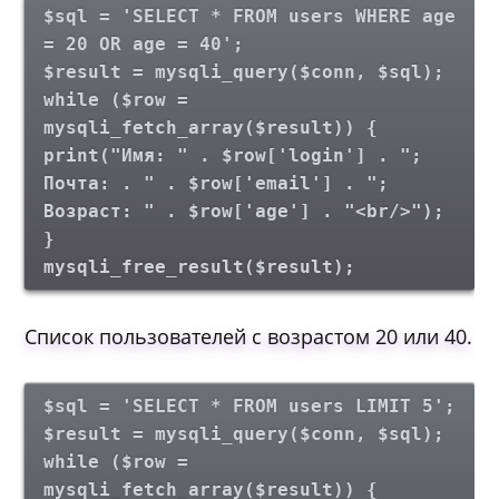
$sql = 'SELECT * FROM users WHERE age
= 20 OR age = 40';
$result = mysqli_query($conn, $sql);
while ($row =
mysqli_fetch_array($result)) {
print("Имя: " . $row['login'] . ";
Почта: . " . $row['email'] . ";
Возраст: " . $row['age'] . "<br/>");
}
mysqli_free_result($result);
Список пользователей с возрастом 20 или 40.
$sql = 'SELECT * FROM users LIMIT 5';
$result = mysqli_query($conn, $sql);
while ($row =
mysqli_fetch_array($result)) {