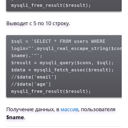
mysqli_free_result($result);
Выводит с 5 по 10 строку.
$sql = 'SELECT * FROM users WHERE
login="'.mysqli_real_escape_string($conn
$name).'"';
$result = mysqli_query($conn, $sql);
$data = mysqli_fetch_assoc($result);
//$data['email']
//$data['age']
mysqli_free_result($result);
Получение данных, в
массив
, пользователя
$name
.