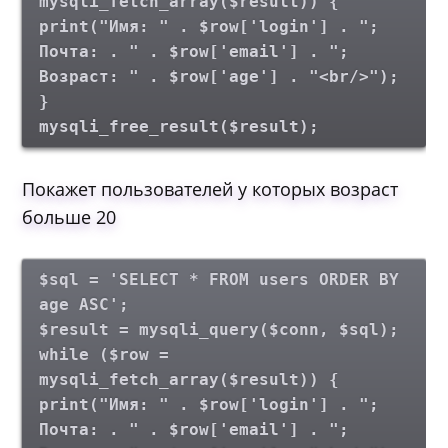
mysqli_fetch_array($result)) {
print("Имя: " . $row['login'] . ";
Почта: . " . $row['email'] . ";
Возраст: " . $row['age'] . "<br/>");
}
mysqli_free_result($result);
Покажет пользователей у которых возраст
больше 20
$sql = 'SELECT * FROM users ORDER BY
age ASC';
$result = mysqli_query($conn, $sql);
while ($row =
mysqli_fetch_array($result)) {
print("Имя: " . $row['login'] . ";
Почта: . " . $row['email'] . ";