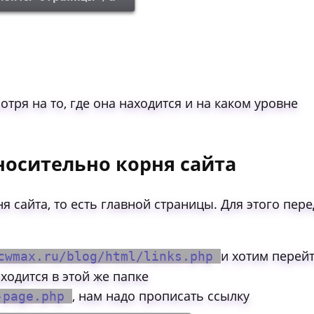
отря на то, где она находится и на каком уровне
тносительно корня сайта
 сайта, то есть главной страницы. Для этого пере
и хотим перей
cwmax.ru/blog/html/links.php
ходится в этой же папке
, нам надо прописать ссылку
t-page.php