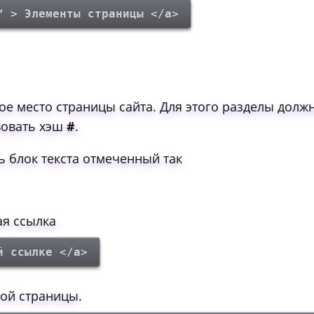
“ > Элементы страницы </a>
ое место страницы сайта. Для этого разделы долж
твовать хэш
#
.
ть блок текста отмеченный так
ая ссылка
й ссылке </a>
гой страницы.