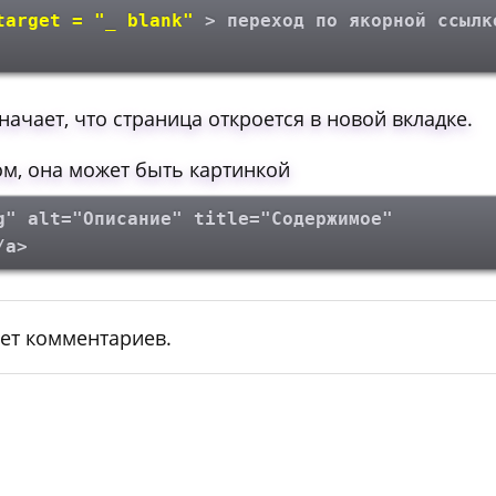
target = "_ blank"
> переход по якорной ссылк
начает, что страница откроется в новой вкладке.
ом, она может быть картинкой
g" alt="Описание" title="Содержимое"
/a>
ет комментариев.