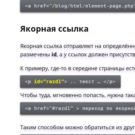
<a href="
/
blog/html/element-page.php
Якорная ссылка
Якорная ссылка отправляет на определённ
размечены
id
, а у ссылок должен присутс
К примеру, где-то в середине страницы ес
<p
id=”razd1”
> .. текст … </p>
Чтобы туда, мгновенно попасть, нужна так
<a href="#razd1” > переход по якорно
Таким способом можно обратиться из дру