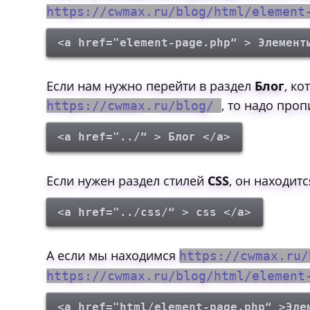
https://cwmax.ru/blog/html/elemen
<a href="element-page.php“ > Элемент
Если нам нужно перейти в раздел
Блог
, к
, то надо про
https://cwmax.ru/blog/
<a href="../“ > Блог </a>
Если нужен раздел стилей
CSS
, он находит
<a href="../css/“ > css </a>
А если мы находимся
https://cwmax.ru
https://cwmax.ru/blog/html/elemen
<a href="html/element-page.php“ >Эле