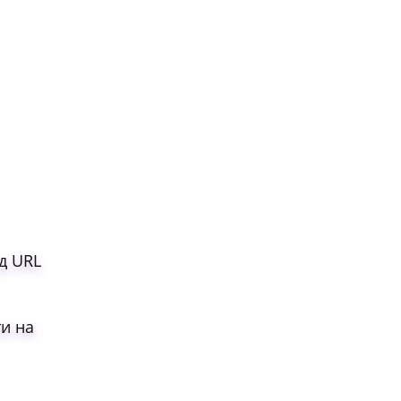
д URL
ти на