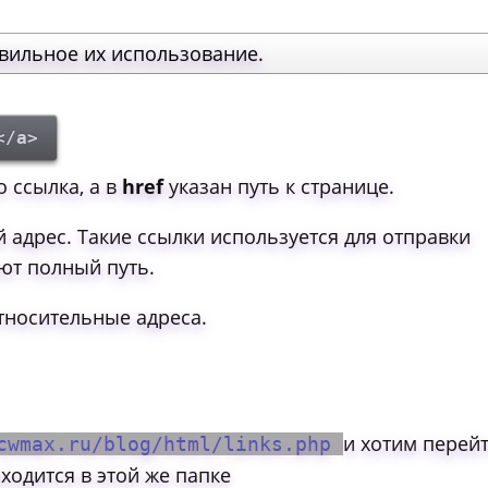
вильное их использование.
</a>
о ссылка, а в
href
указан путь к странице.
 адрес. Такие ссылки используется для отправки
еют полный путь.
тносительные адреса.
и хотим перей
cwmax.ru/blog/html/links.php
ходится в этой же папке