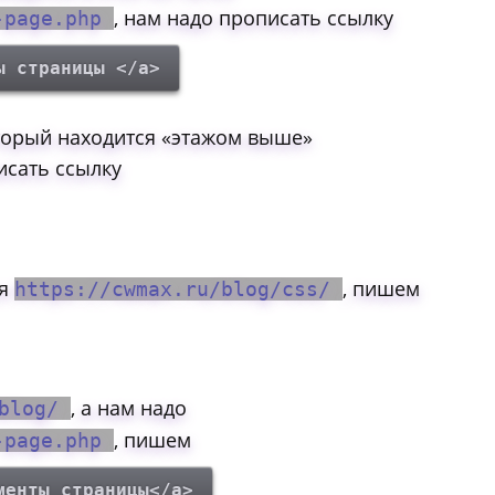
, нам надо прописать ссылку
t-page.php
ы страницы </a>
оторый находится «этажом выше»
писать ссылку
ся
, пишем
https://cwmax.ru/blog/css/
, а нам надо
/blog/
, пишем
t-page.php
менты страницы</a>