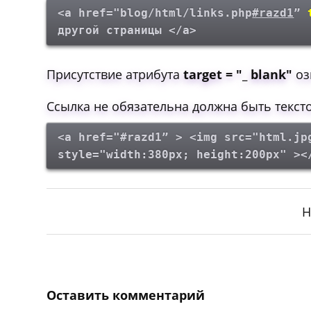
<a href="blog/html/links.php
#razd1
”
другой страницы </a>
Присутствие атрибута
target = "_ blank"
оз
Ссылка не обязательна должна быть текст
<a href="#razd1” > <img src="html.jp
style="width:380px; height:200px" ><
Н
Оставить комментарий